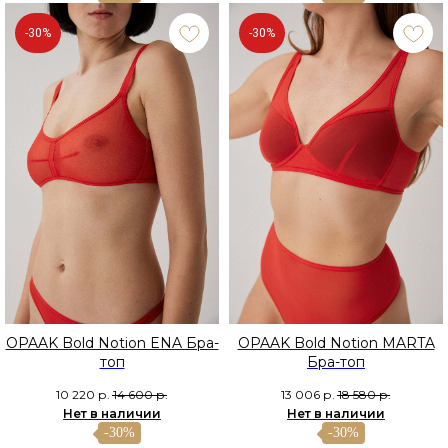
-30%
-30%
OPAAK Bold Notion ENA Бра-
OPAAK Bold Notion MARTA
топ
Бра-топ
10 220
р.
14 600
р.
13 006
р.
18 580
р.
Нет в наличии
Нет в наличии
-30%
-30%