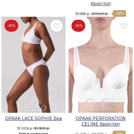
Кроп-топ
-30%
15 988
р.
22 840
р.
-30%
-30%
OPAAK LACE SOPHIE Бра
OPAAK PERFORATION
CELINE Кроп-топ
13 006
р.
18 580
р.
Нет в наличии
-30%