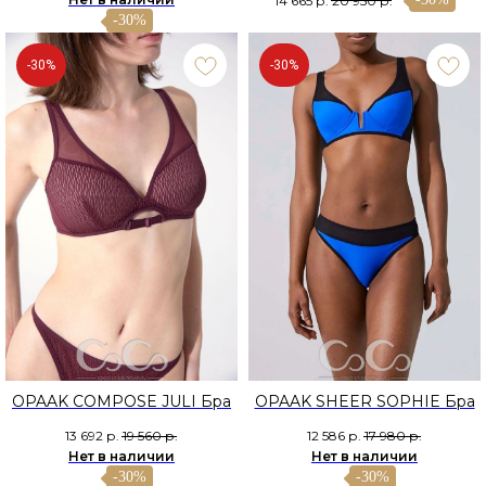
14 665
р.
20 950
р.
-30%
-30%
-30%
OPAAK COMPOSE JULI Бра
OPAAK SHEER SOPHIE Бра
13 692
р.
19 560
р.
12 586
р.
17 980
р.
Нет в наличии
Нет в наличии
-30%
-30%