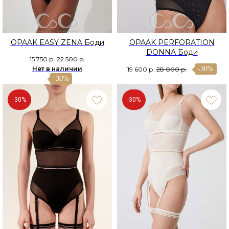
OPAAK EASY ZENA Боди
OPAAK PERFORATION
DONNA Боди
15 750
р.
22 500
р.
Нет в наличии
-30%
19 600
р.
28 000
р.
-30%
-30%
-30%