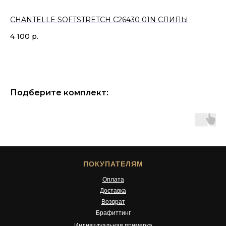
CHANTELLE SOFTSTRETCH C26430 01N СЛИПЫ
CH
4 100
р.
6 
Подберите комплект:
ПОКУПАТЕЛЯМ
Оплата
Доставка
Возврат
Брафиттинг
Индивидуальная примерка