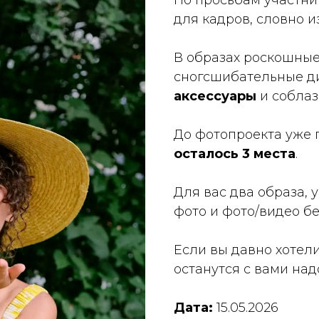
По просьбам участни
для кадров, словно 
В образах роскошны
сногсшибательные д
аксессуары
и собла
До фотопроекта уже п
осталось 3 места
.
Для вас два образа,
фото и фото/видео б
Если вы давно хотел
останутся с вами над
Дата:
15.05.2026