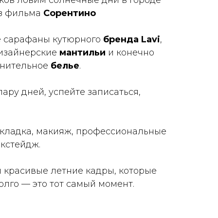
ков ловим солнечные дни в городе
из фильма
Сорентино
е сарафаны кутюрного
бренда Lavi
,
изайнерские
мантильи
и конечно
знительное
белье
.
ару дней, успейте записаться,
 укладка, макияж, профессиональные
екстейдж.
и красивые летние кадры, которые
олго — это тот самый момент.