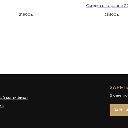
Скидка в корзине 3
21 900
р.
26 500
р.
ЗАРЕГ
В ответн
ый сертификат
ии
ЗАРЕГ