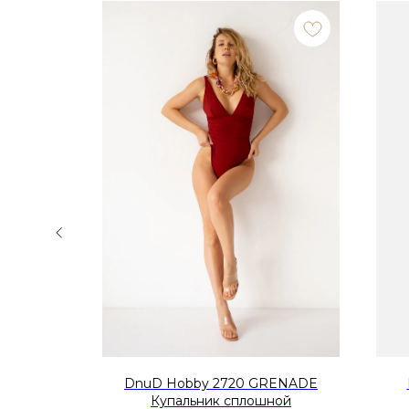
упальник
DnuD Hobby 2720 GRENADE
ией
Купальник сплошной