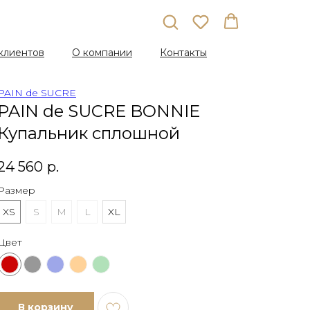
клиентов
О компании
Контакты
PAIN de SUCRE
PAIN de SUCRE BONNIE
Купальник сплошной
24 560
р.
Размер
XS
S
M
L
XL
Цвет
В корзину