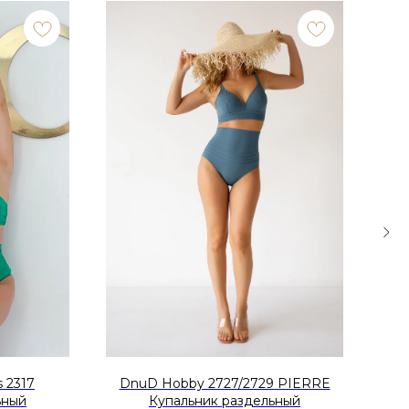
 2317
DnuD Hobby 2727/2729 PIERRE
RO
ьный
Купальник раздельный