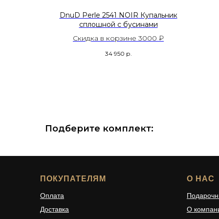
EVANTE
DnuD Perle 2541 NOIR Купальник
сплошной с бусинами
000 ₽
Скидка в корзине 3000 ₽
34 950
р.
Подберите комплект:
ПОКУПАТЕЛЯМ
О НАС
Оплата
Подарочн
Доставка
О компан