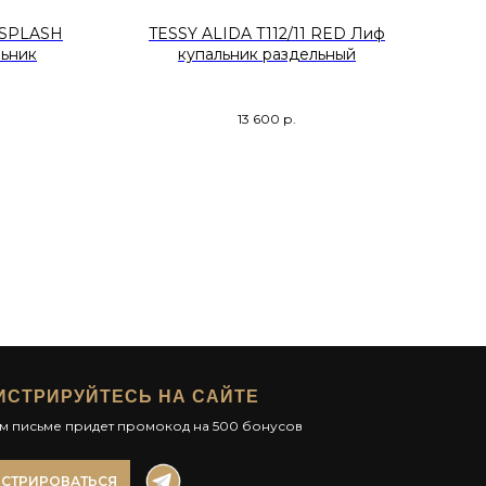
 SPLASH
TESSY ALIDA T112/11 RED Лиф
MA
льник
купальник раздельный
13 600
р.
ИСТРИРУЙТЕСЬ НА САЙТЕ
ом письме придет промокод на 500 бонусов
ИСТРИРОВАТЬСЯ