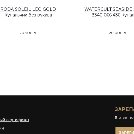
RODA SOLEIL LEO GOLD
WATERCULT SEASIDE
Купальник без рукава
8340 066 436 Купа
20 900
р.
20 000
р.
ЗАРЕГ
В ответн
ый сертификат
ии
ЗАРЕГ