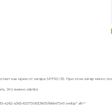
ает как крем от загара SPF30−35. При этом загар мягко ло
ть. Это важно и&nbs
3835-4262-a365-633730633839/66647349.webp" alt="