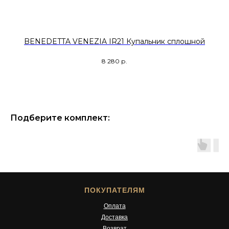
BENEDETTA VENEZIA IR21 Купальник сплошной
R
8 280
р.
Подберите комплект:
ПОКУПАТЕЛЯМ
Оплата
Доставка
Возврат