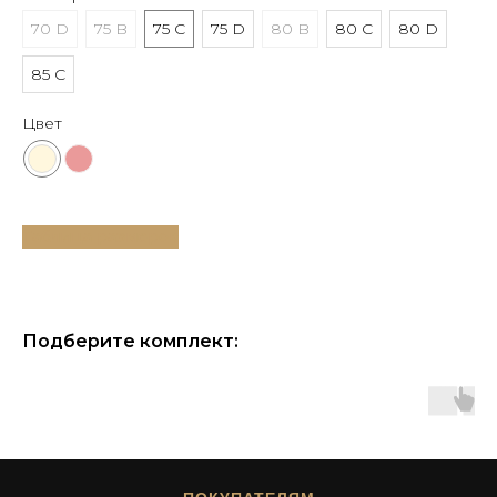
70 D
75 B
75 C
75 D
80 B
80 C
80 D
85 C
Цвет
Таблица размеров
Подберите комплект: