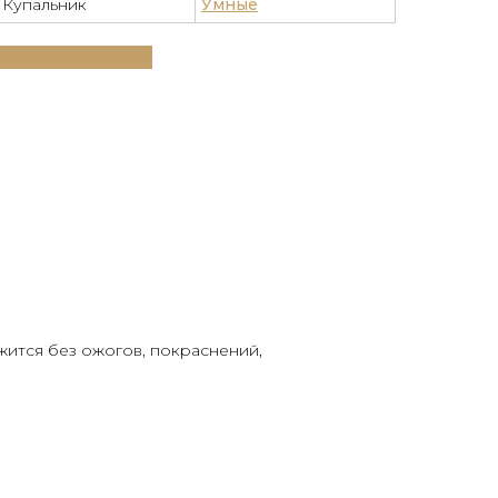
Купальник
Умные
Таблица размеров
жится без ожогов, покраснений,