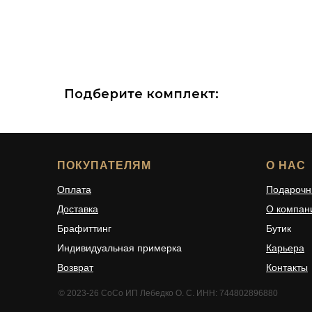
Подберите комплект:
ПОКУПАТЕЛЯМ
О НАС
Оплата
Подарочн
Доставка
О компан
Брафиттинг
Бутик
Индивидуальная примерка
Карьера
Возврат
Контакты
© 2023-26 CoCo ИП Лебедко О. С. ИНН: 744802896880