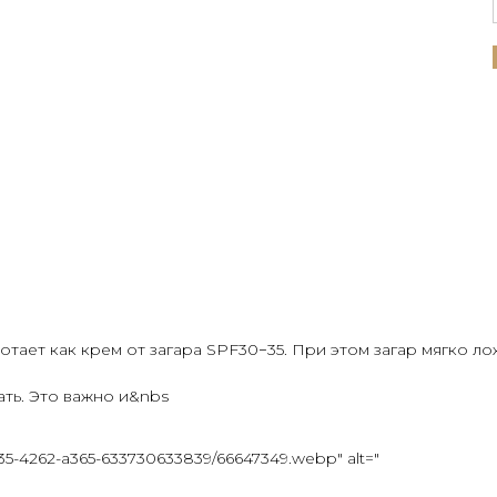
ает как крем от загара SPF30−35. При этом загар мягко ло
ть. Это важно и&nbs
3835-4262-a365-633730633839/66647349.webp" alt="