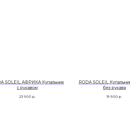
A SOLEIL АФРИКА Купальник
RODA SOLEIL Купальн
с рукавом
без рукава
23 900
р.
19 900
р.