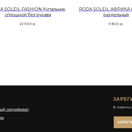
A SOLEIL FASHION Купальник
RODA SOLEIL АФРИКА 
сплошной без рукава
раздельный
22 900
р.
9 800
р.
ЗАРЕГ
В ответн
ый сертификат
ии
ЗАРЕГ