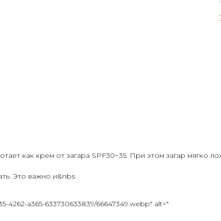
ает как крем от загара SPF30−35. При этом загар мягко ло
ть. Это важно и&nbs
3835-4262-a365-633730633839/66647349.webp" alt="