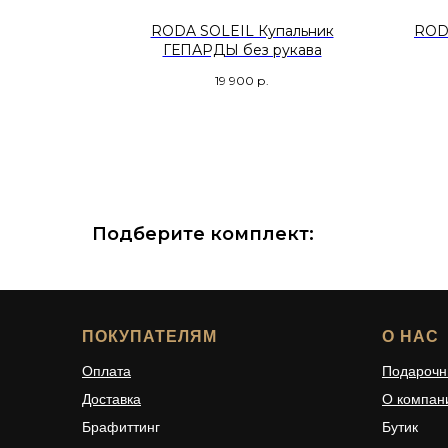
пальник
RODA SOLEIL Купальник
ROD
вом
ГЕПАРДЫ без рукава
19 900
р.
Подберите комплект:
ПОКУПАТЕЛЯМ
О НАС
Оплата
Подарочн
Доставка
О компан
Брафиттинг
Бутик