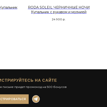
Купальник
RODA SOLEIL ЧЕРНИЧНЫЕ НОЧИ
Купальник с рукавом и молнией
Ку
24 900
р.
ИСТРИРУЙТЕСЬ НА САЙТЕ
ом письме придет промокод на 500 бонусов
ИСТРИРОВАТЬСЯ