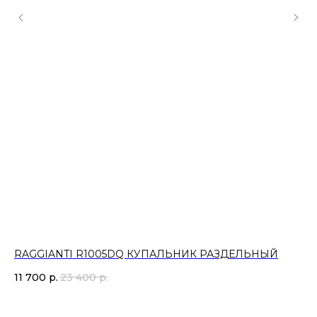
RAGGIANTI R1005DQ КУПАЛЬНИК РАЗДЕЛЬНЫЙ
R
11 700
р.
23 400
р.
27