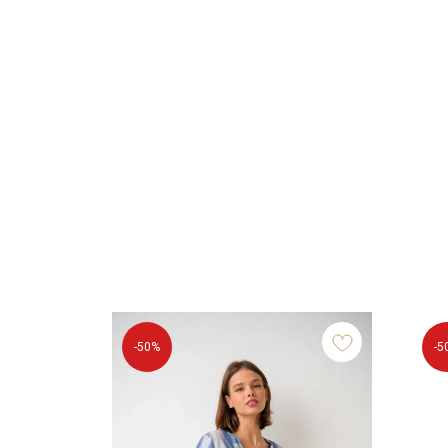
-50%
-5