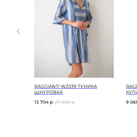
КА
RAGGIANTI W2039 ТУНИКА
RAGG
ШНУРОВКА
КУП
13 704
р.
27 408
р.
9 06