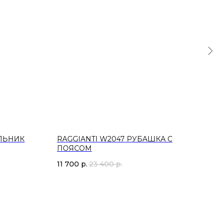
АЛЬНИК
RAGGIANTI W2047 РУБАШКА С
RAG
ПОЯСОМ
СП
11 700
р.
23 400
р.
27 1