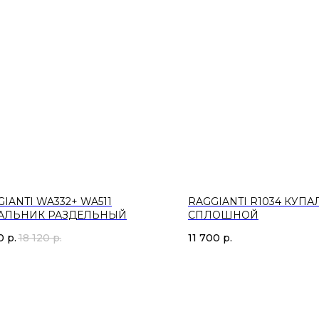
IANTI WA332+ WA511
RAGGIANTI R1034 КУП
АЛЬНИК РАЗДЕЛЬНЫЙ
СПЛОШНОЙ
0
р.
18 120
р.
11 700
р.