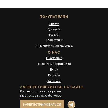
0
T
Б
1
р
S
а
ПОКУПАТЕЛЯМ
6
л
0
е
Оплата
Б
т
Доставка
р
т
Возврат
ю
Брафиттинг
к
и
Индивидуальная примерка
О НАС
О компании
Подарочный сертификат
Бутик
Карьера
Контакты
ЗАРЕГИСТРИРУЙТЕСЬ НА САЙТЕ
В ответном письме придет
промокод на 500 бонусов
ЗАРЕГИСТРИРОВАТЬСЯ