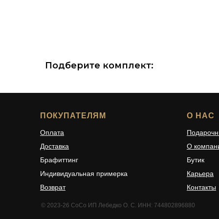
Подберите комплект:
ПОКУПАТЕЛЯМ
О НАС
Оплата
Подарочн
Доставка
О компан
Брафиттинг
Бутик
Индивидуальная примерка
Карьера
Возврат
Контакты
© 2023-26 CoCo ИП Лебедко О. С. ИНН: 744802896880