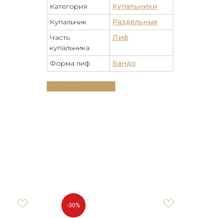
Категория
Купальники
Купальник
Раздельные
Часть
Лиф
купальника
Форма лиф
Бандо
Таблица размеров
-30%
-