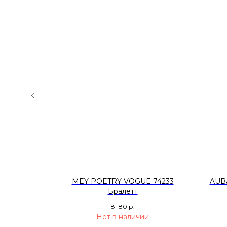
I Бра
MEY POETRY VOGUE 74233
AUB
Бралетт
8 180
р.
Нет в наличии