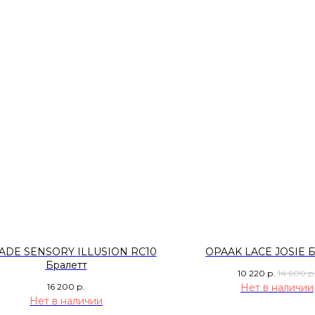
ADE SENSORY ILLUSION RC10
OPAAK LACE JOSIE Б
Бралетт
10 220
р.
14 600
р
16 200
р.
Нет в наличии
Нет в наличии