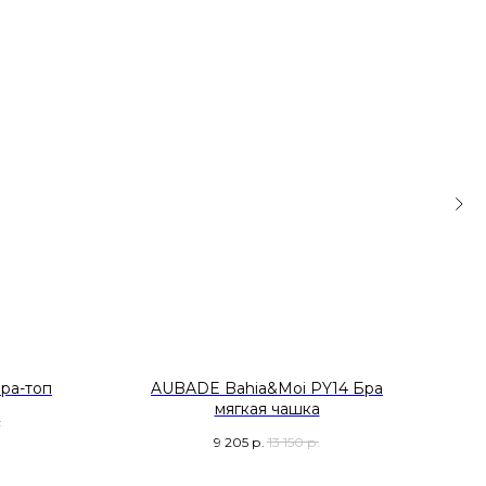
ра-топ
AUBADE Bahia&Moi PY14 Бра
O
мягкая чашка
.
9 205
р.
13 150
р.