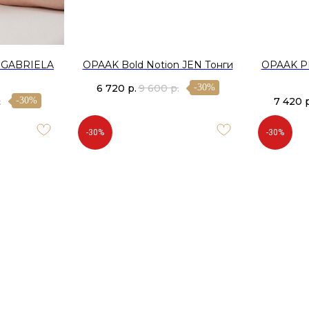
n GABRIELA
OPAAK Bold Notion JEN Тонги
OPAAK P
6 720
р.
9 600
р.
-30%
.
7 420
-30%
-30%
-30%