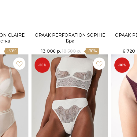
ON CLAIRE
OPAAK PERFORATION SOPHIE
OPAAK P
етка
Бра
.
13 006
р.
18 580
р.
6 720
-30%
-30%
-30%
-30%