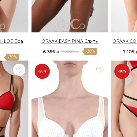
CHLOE Бра
OPAAK EASY PINA Слипы
OPAAK CO
6 356
р.
9 080
р.
7 105
-30%
.
-30%
-30%
-30%