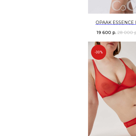
OPAAK ESSENCE 
19 600
р.
28 000
-30%