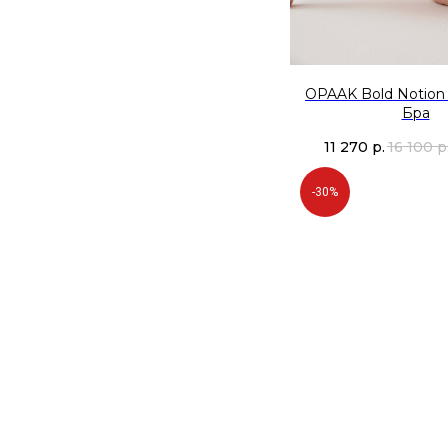
OPAAK Bold Notio
Бра
11 270
р.
16 100
р
-30%