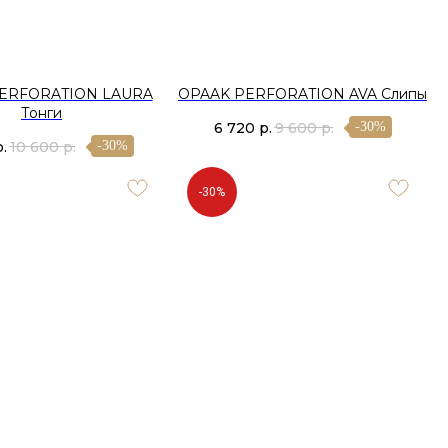
ERFORATION LAURA
OPAAK PERFORATION AVA Слипы
Тонги
6 720
р.
9 600
р.
-30%
р.
10 600
р.
-30%
-30%