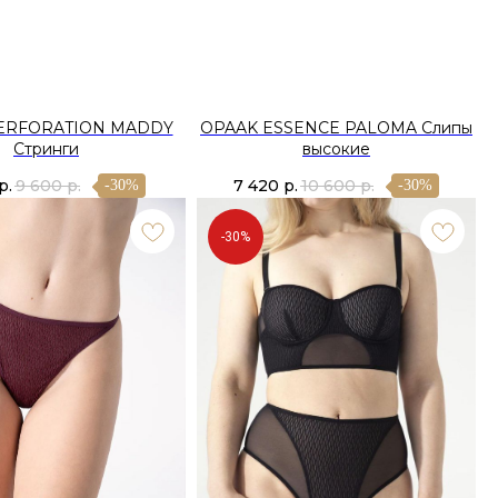
ERFORATION MADDY
OPAAK ESSENCE PALOMA Слипы
Стринги
высокие
р.
9 600
р.
7 420
р.
10 600
р.
-30%
-30%
-30%