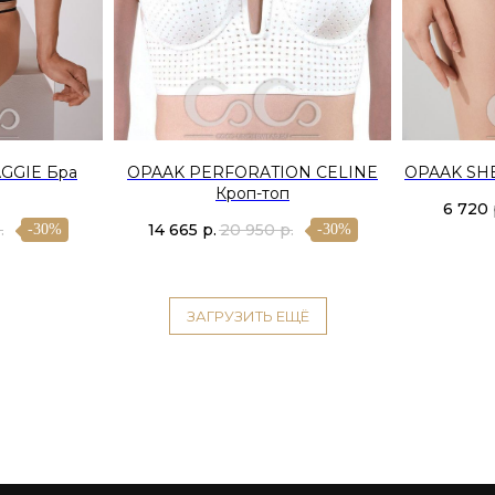
GGIE Бра
OPAAK PERFORATION CELINE
OPAAK SH
Кроп-топ
6 720
.
14 665
р.
20 950
р.
-30%
-30%
ЗАГРУЗИТЬ ЕЩЁ