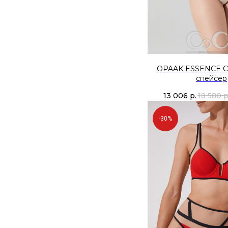
OPAAK ESSENCE 
спейсер
13 006
р.
18 580
р
-30%