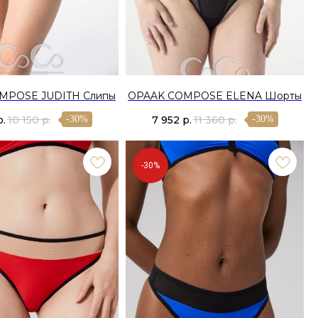
MPOSE JUDITH Слипы
OPAAK COMPOSE ELENA Шорты
р.
10 150
р.
7 952
р.
11 360
р.
-30%
-30%
-30%