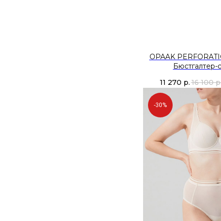
OPAAK PERFORATI
Бюстгалтер-с
11 270
р.
16 100
р
-30%