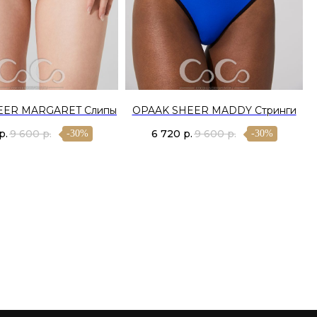
EER MARGARET Слипы
OPAAK SHEER MADDY Стринги
р.
9 600
р.
6 720
р.
9 600
р.
-30%
-30%