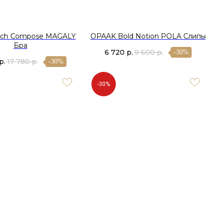
ech Compose MAGALY
OPAAK Bold Notion POLA Слипы
Бра
6 720
р.
9 600
р.
-30%
р.
17 780
р.
-30%
-30%