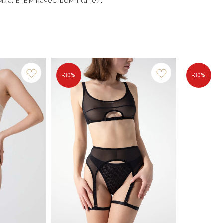
миальным качеством тканей.
-30%
-30%