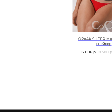
OPAAK SHEER MA
спейсер
13 006
р.
18 580
р