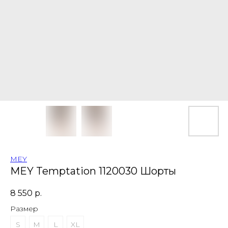
MEY
MEY Temptation 1120030 Шорты
8 550
р.
Размер
S
M
L
XL