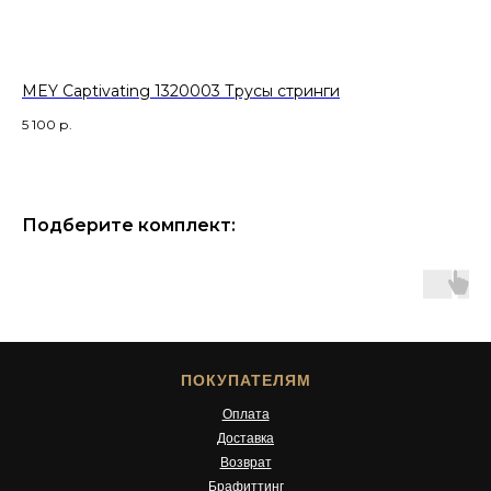
MEY Captivating 1320003 Трусы стринги
ME
5 100
р.
1 9
Подберите комплект:
ПОКУПАТЕЛЯМ
Оплата
Доставка
Возврат
Брафиттинг