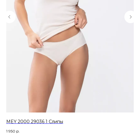
MEY 2000 29036 1 Слипы
ME
1 950
р.
14 