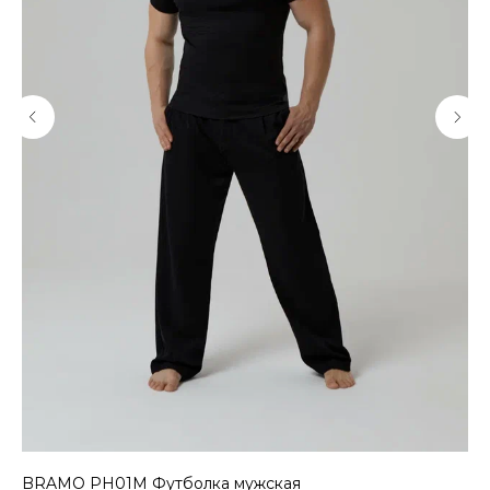
BRAMO PH01M Футболка мужская
ME