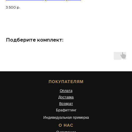
ку
3 500
р.
12 
Подберите комплект:
ПОКУПАТЕЛЯМ
Оплата
Доставка
Возврат
Брафиттинг
Индивидуальная примерка
О НАС