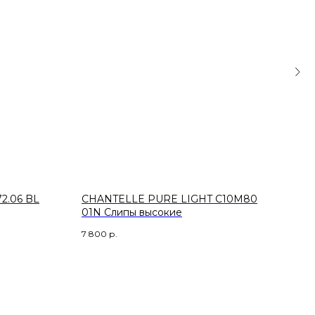
72.06 BL
CHANTELLE PURE LIGHT C10M80
MEY
01N Слипы высокие
бал
7 800
р.
14 35