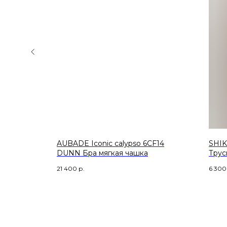
AUBADE Iconic calypso 6CF14
SHIK
DUNN Бра мягкая чашка
Трус
21 400
р.
6 300