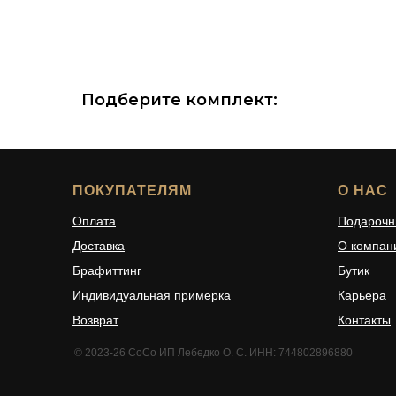
Подберите комплект:
ПОКУПАТЕЛЯМ
О НАС
Оплата
Подарочн
Доставка
О компан
Брафиттинг
Бутик
Индивидуальная примерка
Карьера
Возврат
Контакты
© 2023-26 CoCo ИП Лебедко О. С. ИНН: 744802896880