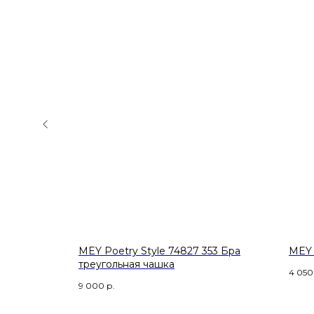
1 38
MEY Poetry Style 74827 353 Бра
MEY 
треугольная чашка
4 050
9 000
р.