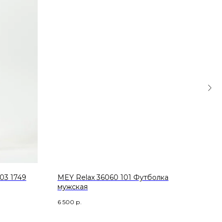
03 1749
MEY Relax 36060 101 Футболка
MEY 
мужская
7 40
6 500
р.