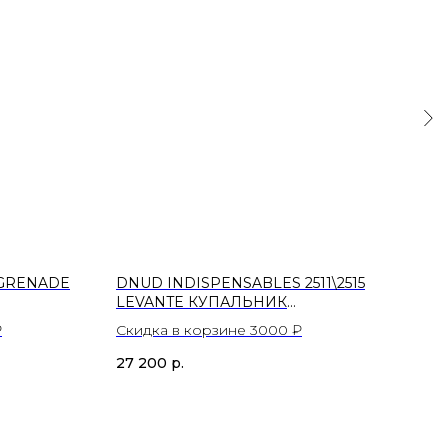
 GRENADE
DNUD INDISPENSABLES 2511\2515
DNU
LEVANTE КУПАЛЬНИК
СП
РАЗДЕЛЬНЫЙ ТРЕУГОЛЬНАЯ
₽
Скидка в корзине 3000 ₽
Ски
ЧАШКА
27 200
р.
26 