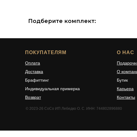
Подберите комплект:
ПОКУПАТЕЛЯМ
О НАС
Оплата
Подарочн
Доставка
О компан
Брафиттинг
Бутик
Индивидуальная примерка
Карьера
Возврат
Контакты
© 2023-26 CoCo ИП Лебедко О. С. ИНН: 744802896880