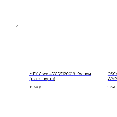
ижама
MEY Coco 45015/1120019 Костюм
OSC
(топ + шорты)
WAR
длин
18 150
р.
9 240