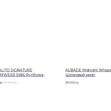
ALITO SIGNATURE
AUBADE Midnight Whispe
MWEAR 3486 Футболка
Шелковый халат
ный рукав
р.
13 200
р.
35 900
р.