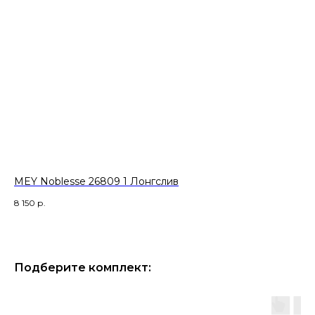
MEY Noblesse 26809 1 Лонгслив
ME
8 150
р.
7 
Подберите комплект: