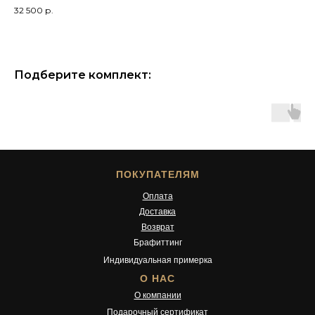
32 500
р.
14 
Подберите комплект:
ПОКУПАТЕЛЯМ
Оплата
Доставка
Возврат
Брафиттинг
Индивидуальная примерка
О НАС
О компании
Подарочный сертификат