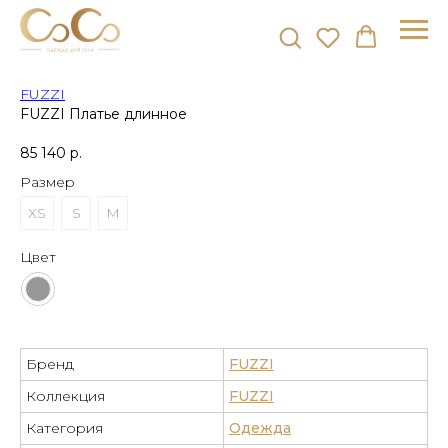
FUZZI
FUZZI Платье длинное
85 140
р.
Размер
XS
S
M
Цвет
Бренд
FUZZI
Коллекция
FUZZI
Категория
Одежда