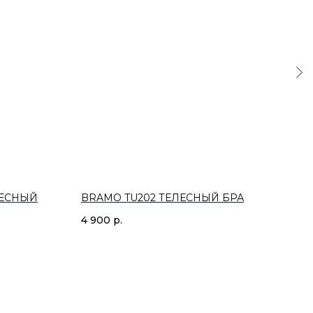
ЛЕСНЫЙ
BRAMO TU202 ТЕЛЕСНЫЙ БРА
BRA
КО
4 900
р.
6 9