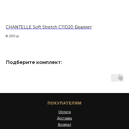
CHANTELLE Soft Stretch C11D20 Браллет
SH
8 230
р.
8 
Подберите комплект:
ПОКУПАТЕЛЯМ
Оплата
Доставка
Возврат