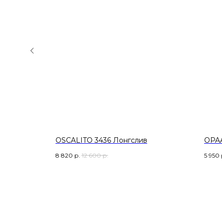
0 BL Бра
OSCALITO 3436 Лонгслив
OPAA
8 820
р.
12 600
р.
5 950