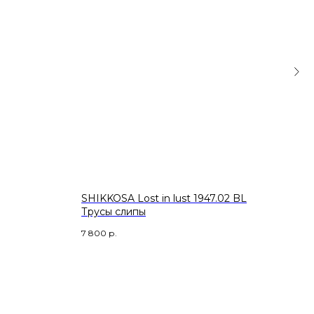
SHIKKOSA Lost in lust 1947.02 BL
MEY 
Трусы слипы
пло
7 800
р.
13 10