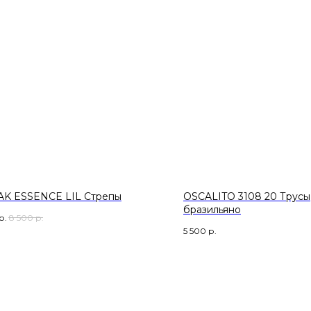
K ESSENCE LIL Стрепы
OSCALITO 3108 20 Трусы
бразильяно
р.
8 500
р.
5 500
р.