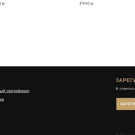
0
р.
3 940
р.
ЗАРЕГ
В ответн
ый сертификат
ии
ЗАРЕГ