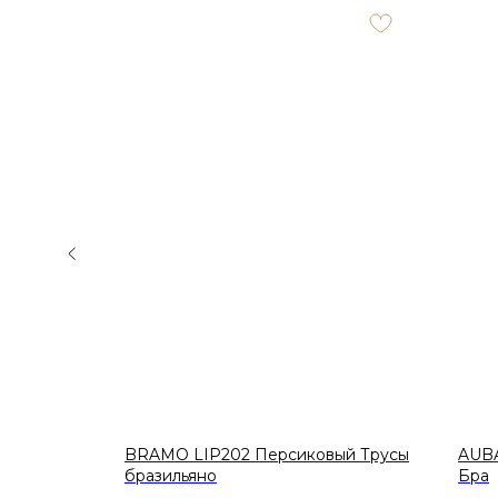
SIRE
BRAMO LIP202 Персиковый Трусы
AUBA
ашка
бразильяно
Бра