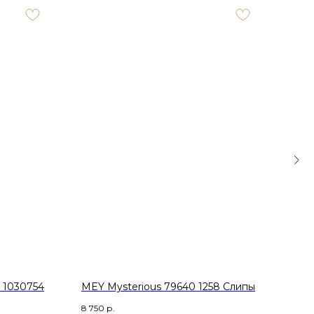
 1030754
MEY Mysterious 79640 1258 Слипы
MEY
Стр
8 750
р.